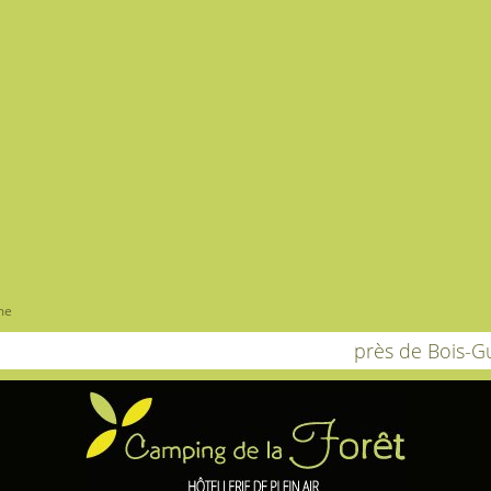
me
près de Bois-Gu