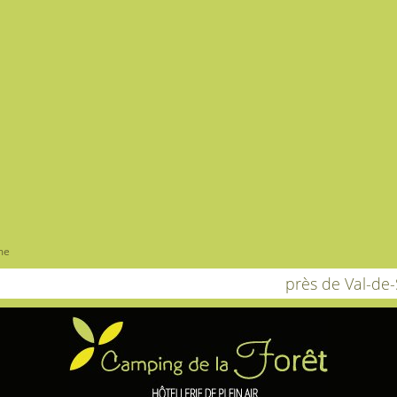
me
près de Val-de