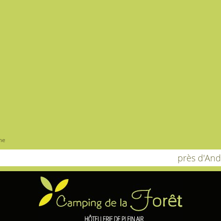
me
près d'An