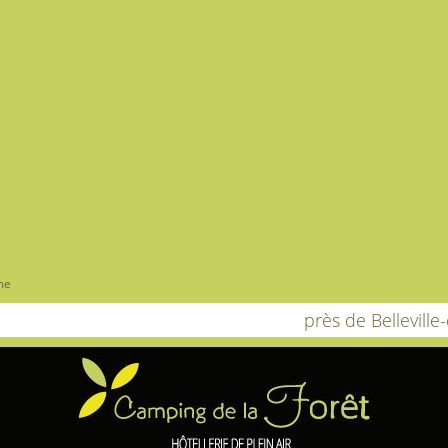
me
près de Bellevill