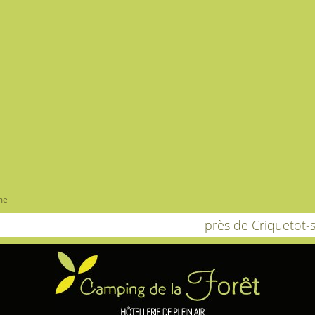
me
près de Criquetot-s