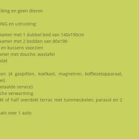
king en geen dieren
NG en uitrusting:
pkamer met 1 dubbel bed van 140x190cm
pkamer met 2 bedden van 80x190
 en kussens voorzien
amer met douche, wastafel
ilet
en (4 gaspitten, koelkast, magnetron, koffiezetapparaat,
ei)
betaalde service)
sche verwarming
kt of half overdekt terras met tuinmeubelen, parasol en 2
ats voor 1 auto