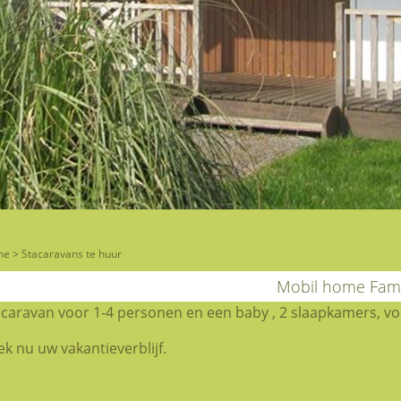
me
>
Stacaravans te huur
Mobil home Fami
caravan voor 1-4 personen en een baby , 2 slaapkamers, vol
k nu uw vakantieverblijf.