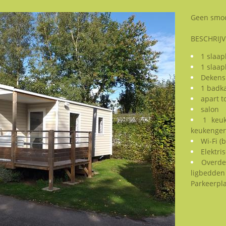
Geen smoc
BESCHRIJVI
1 slaa
1 slaa
Dekens
1 badk
apart to
salon
1 keuk
keukenger
Wi-Fi (
Elektri
Overde
ligbedden
Parkeerpla